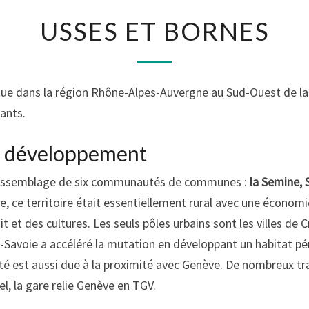
USSES
USSES ET BORNES
ET
BORNES
itue dans la région Rhône-Alpes-Auvergne au Sud-Ouest de la 
ants.
en développement
l’assemblage de six communautés de communes :
la Semine, S
ine, ce territoire était essentiellement rural avec une économ
et des cultures. Les seuls pôles urbains sont les villes de Cr
voie a accéléré la mutation en développant un habitat périu
é est aussi due à la proximité avec Genève. De nombreux trava
el, la gare relie Genève en TGV.