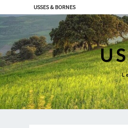
USSES & BORNES
US
L