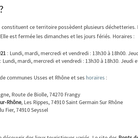
?
stituent ce territoire possèdent plusieurs déchetteries. La
Elle est fermée les dimanches et les jours fériés. Horaires :
021
: Lundi, mardi, mercredi et vendredi : 13h30 à 18h00. Jeu
: Lundi, mardi, mercredi et vendredi : 13h30 à 18h30. Jeudi 
 de communes Usses et Rhône et ses
horaires
:
gne, Route de Biolle, 74270 Frangy
sur-Rhône
, Les Rippes, 74910 Saint Germain Sur Rhône
du Fier, 74910 Seyssel
découvrir des lieux touristiques variés. Le site des
Ponts de