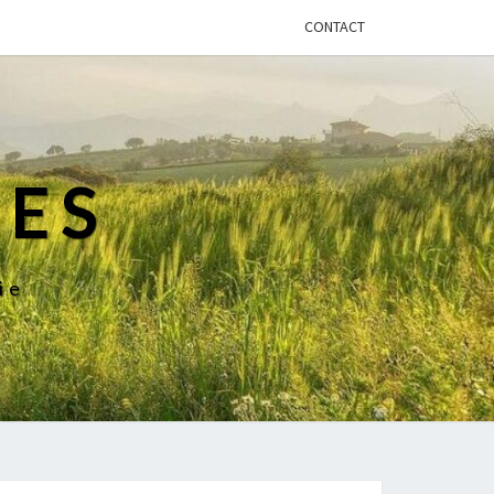
CONTACT
NES
ie